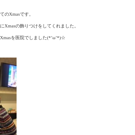
のXmasです。
にXmasの飾りつけをしてくれました。
asを医院でしました(*’ω’*)☆