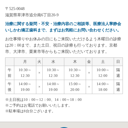
〒525-0048
滋賀県草津市追分南6丁目20-9
治療に関する疑問・不安・治療内容のご相談等、医療法人寧静会
いしかわ矯正歯科まで、まずはお気軽にお問い合わせください。
お仕事帰りやお休みの日にもご来院いただけるよう木曜日の診療
は20：00まで、また土日、祝日の診療も行っております。京都
市、大津市、栗東市等からもご来院いただいております。
月
火
水
木
金
土
日
午
10:30～
10:30～
10:30～
10:00～
隔
×
×
前
12:30
12:30
12:30
12:00
週
午
14:00～
14:00～
15:00～
14:00～
隔
×
×
後
19:00
19:00
20:00
18:00
週
※土日祝は10：00～12：00、14：00～18：00
※ご予約はお電話でお願いいたします。
※駐車場は8台分ございます。