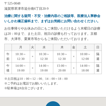
〒525-0048
滋賀県草津市追分南6丁目20-9
治療に関する疑問・不安・治療内容のご相談等、医療法人寧静会
いしかわ矯正歯科まで、まずはお気軽にお問い合わせください。
お仕事帰りやお休みの日にもご来院いただけるよう木曜日の診療
は20：00まで、また土日、祝日の診療も行っております。京都
市、大津市、栗東市等からもご来院いただいております。
月
火
水
木
金
土
日
午
10:30～
10:30～
10:30～
10:00～
隔
×
×
前
12:30
12:30
12:30
12:00
週
午
14:00～
14:00～
15:00～
14:00～
隔
×
×
後
19:00
19:00
20:00
18:00
週
※土日祝は10：00～12：00、14：00～18：00
※ご予約はお電話でお願いいたします。
※駐車場は8台分ございます。