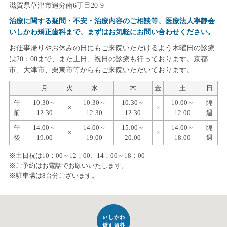
滋賀県草津市追分南6丁目20-9
治療に関する疑問・不安・治療内容のご相談等、医療法人寧静会
いしかわ矯正歯科まで、まずはお気軽にお問い合わせください。
お仕事帰りやお休みの日にもご来院いただけるよう木曜日の診療
は20：00まで、また土日、祝日の診療も行っております。京都
市、大津市、栗東市等からもご来院いただいております。
月
火
水
木
金
土
日
午
10:30～
10:30～
10:30～
10:00～
隔
×
×
前
12:30
12:30
12:30
12:00
週
午
14:00～
14:00～
15:00～
14:00～
隔
×
×
後
19:00
19:00
20:00
18:00
週
※土日祝は10：00～12：00、14：00～18：00
※ご予約はお電話でお願いいたします。
※駐車場は8台分ございます。