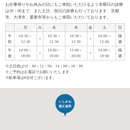
お仕事帰りやお休みの日にもご来院いただけるよう木曜日の診療
は20：00まで、また土日、祝日の診療も行っております。京都
市、大津市、栗東市等からもご来院いただいております。
月
火
水
木
金
土
日
午
10:30～
10:30～
10:30～
10:00～
隔
×
×
前
12:30
12:30
12:30
12:00
週
午
14:00～
14:00～
15:00～
14:00～
隔
×
×
後
19:00
19:00
20:00
18:00
週
※土日祝は10：00～12：00、14：00～18：00
※ご予約はお電話でお願いいたします。
※駐車場は8台分ございます。